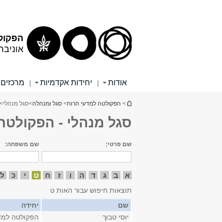
תוכן
תפריט
עליון
ראשי
הפקול
אוניבר
אודות
יחידות אקדמיות
מרכזים 
|
|
הינך נמצא כאן
>
הפקולטה למדעי הרוח
>
סגל ומנהלה
>
סגל מנהלי
> 
סגל מנהלי - הפקולטה
שם פרטי:
שם משפחה:
א
ב
ג
ד
ה
ו
ז
ח
ט
י
כ
ל
תוצאות חיפוש עבור האות ט
שם
יחידה
יוסי טבוך
הפקולטה למד