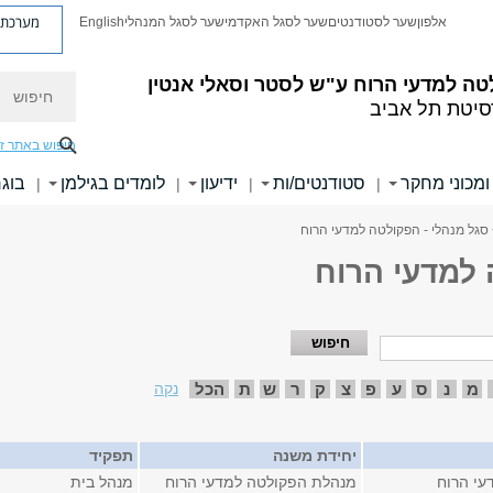
מערכת פ
אלפון
שער לסטודנטים
שער לסגל האקדמי
שער לסגל המנהלי
English
חיפוש
טה למדעי הרוח
ע"ש לסטר וסאלי אנטין
סיטת תל אביב
חיפוש באתר ז
ומכוני מחקר
סטודנטים/ות
ידיעון
לומדים בגילמן
בוגר
|
|
|
|
סגל מנהלי - הפקולטה למדעי הרוח
 למדעי הרוח
מ
נ
ס
ע
פ
צ
ק
ר
ש
ת
הכל
נקה
יחידת משנה
תפקיד
עי הרוח
מנהלת הפקולטה למדעי הרוח
מנהל בית