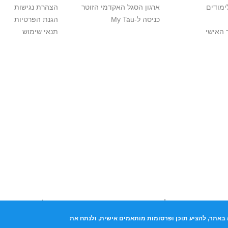
ימודים
ארגון הסגל האקדמי הזוטר
הצהרת נגישות
כניסה ל-My Tau
הגנת הפרטיות
 האישי
תנאי שימוש
יות יוצרים. אם בבעלותך זכויות יוצרים בתכנים שנמצאים פה ו/או השימוש ש
נות בהקדם לכתובת שכאן >>
באתר, להציע תוכן ופרסומות מותאמים אישית, ולנתח את