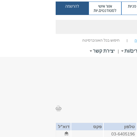
ניות
אזור אישי
להרשמה
לסטודנטים.יות
ה
חיפוש בכל האוניברסיטה
ים/ות
יצירת קשר
|
טלפון
פקס
דוא"ל
03-6405196