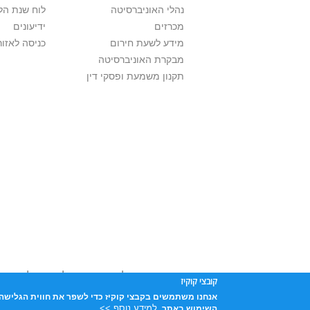
נהלי האוניברסיטה
לוח שנת הל
מכרזים
ידיעונים
מידע לשעת חירום
כניסה לאזור
מבקרת האוניברסיטה
תקנון משמעת ופסקי דין
אוניברסיטת תל אביב עושה כל מאמץ לכבד זכו
קובצי קוקיז
שנעשה בתכנים אלה לדעתך מפר זכויות
נא לפ
אנחנו משתמשים בקבצי קוקיז כדי לשפר את חווית הגלישה 
אוניברסיטת תל-אביב, ת.ד. 39040, תל-אביב 6997801
למידע נוסף >>
השימוש באתר.