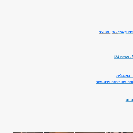
ין קאמי
- אין געוועב
 -
i24 news
- באנגלית
ופרופסור חנה וירט-נשר
יום