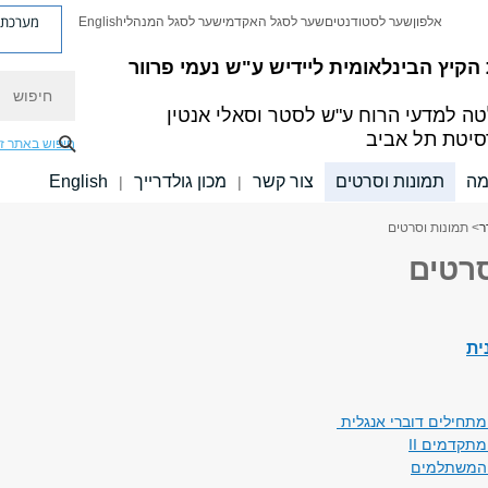
מערכת פ
אלפון
שער לסטודנטים
שער לסגל האקדמי
שער לסגל המנהלי
English
הקיץ הבינלאומית ליידיש
ע"ש נעמי פרוור
חיפוש
ה למדעי הרוח
ע"ש לסטר וסאלי אנטין
סיטת תל אביב
חיפוש באתר ז
ה
תמונות וסרטים
צור קשר
מכון גולדרייך
English
|
|
ר
> תמונות וסרטים
סרטים
ית
מתחילים דוברי אנגלית
תקדמים II
 המשתלמים